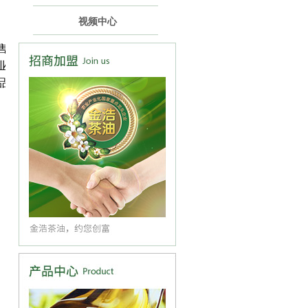
视频中心
售
业
品