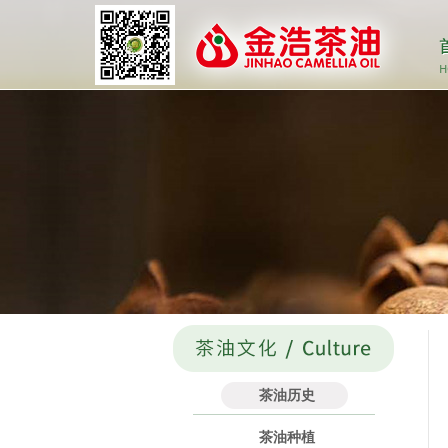
茶油历史
茶油种植