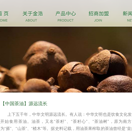
【中国茶油】源远流长
上下五千年，中华文明源远流长。有人说：中华文明也是饮食文化发扬
开始食用茶油。油茶，又名“茶籽”、“茶籽心”、“茶油树”，原为
为“搽”、“山茶”、“楂木”等。据史料记载，用油茶果榨取的茶油曾经是