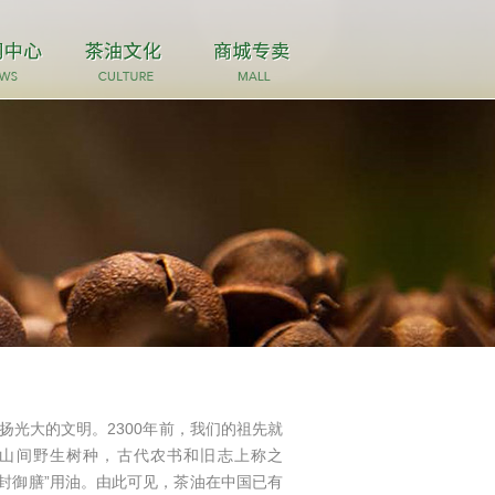
光大的文明。2300年前，我们的祖先就
南方山间野生树种，古代农书和旧志上称之
“皇封御膳”用油。由此可见，茶油在中国已有