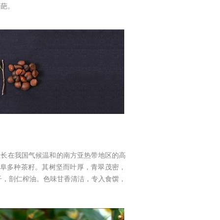
奇葩。
生长在我国气候温和的南方亚热带地区的高
山阜多种茶籽。其树坚而叶厚，青翠茂密，
子，剖仁榨油。色味甘香清洁，专入食馔，