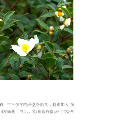
的、年70岁的尧帝烹饪膳食，特别加入“员
18岁仙逝，自此，“彭祖茶籽煲汤巧治尧帝