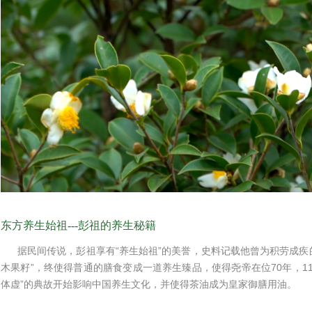
东方养生始祖---彭祖的养生秘籍
据民间传说，彭祖享有“养生始祖”的美誉，史料记载他曾为积劳成疾
木果籽”，终使得普通的膳食变成一道养生臻品，使得尧帝在位70年，1
体虚”的典故开始影响中国养生文化，并使得茶油成为皇家御膳用油。