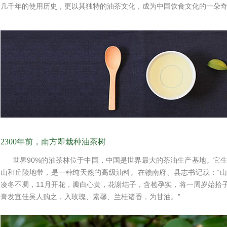
几千年的使用历史，更以其独特的油茶文化，成为中国饮食文化的一朵
2300年前，南方即栽种油茶树
世界90%的油茶林位于中国，中国是世界最大的茶油生产基地。它
山和丘陵地带，是一种纯天然的高级油料。在赣南府、县志书记载：“
凌冬不凋，11月开花，瓣白心黄，花谢结子，含苞孕实，将一周岁始拾
膏发宜佳吴人购之，入玫瑰、素馨、兰桂诸香，为甘油。”