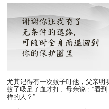
尤其记得有一次蚊子叮他，父亲明
蚊子吸足了血才打。母亲说：“看
样的人？”